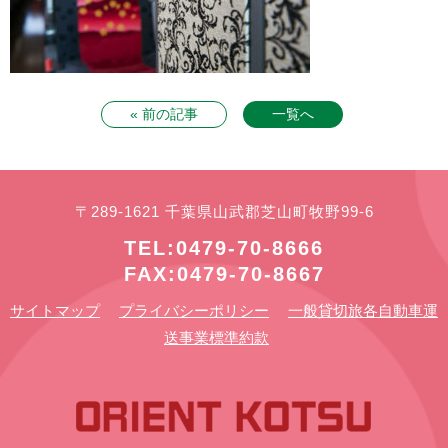
« 前の記事
一覧へ
〒289-1621 千葉県山武郡芝山町牧野99-6
TEL:0479-70-8666
FAX:0479-70-8667
サイトマップ
プライバシーポリシー
一般貸切旅各自動車運
送事業標準約款