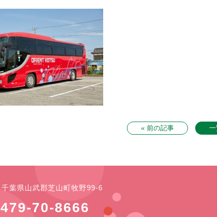
« 前の記事
一
21 千葉県山武郡芝山町牧野99-6
479-70-8666