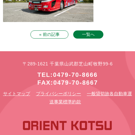
« 前の記事
一覧へ
〒289-1621 千葉県山武郡芝山町牧野99-6
TEL:0479-70-8666
FAX:0479-70-8667
サイトマップ
プライバシーポリシー
一般貸切旅各自動車運
送事業標準約款