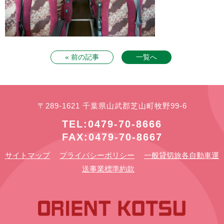
« 前の記事
一覧へ
〒289-1621 千葉県山武郡芝山町牧野99-6
TEL:0479-70-8666
FAX:0479-70-8667
サイトマップ
プライバシーポリシー
一般貸切旅各自動車運
送事業標準約款