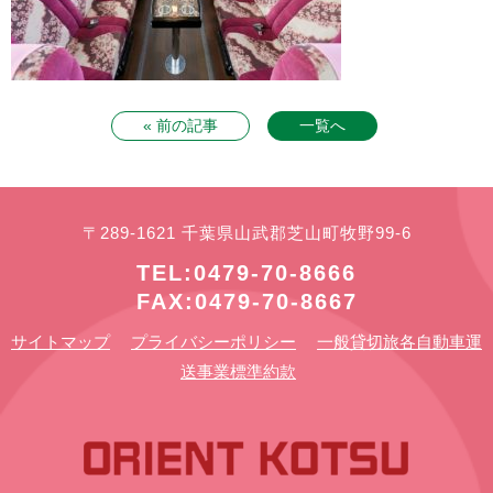
« 前の記事
一覧へ
〒289-1621 千葉県山武郡芝山町牧野99-6
TEL:0479-70-8666
FAX:0479-70-8667
サイトマップ
プライバシーポリシー
一般貸切旅各自動車運
送事業標準約款