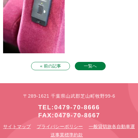
« 前の記事
一覧へ
〒289-1621 千葉県山武郡芝山町牧野99-6
TEL:0479-70-8666
FAX:0479-70-8667
サイトマップ
プライバシーポリシー
一般貸切旅各自動車運
送事業標準約款