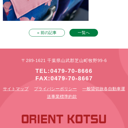
« 前の記事
一覧へ
〒289-1621 千葉県山武郡芝山町牧野99-6
TEL:0479-70-8666
FAX:0479-70-8667
サイトマップ
プライバシーポリシー
一般貸切旅各自動車運
送事業標準約款