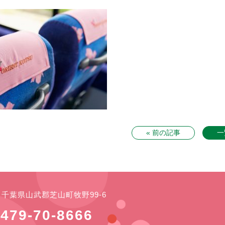
« 前の記事
一
21 千葉県山武郡芝山町牧野99-6
479-70-8666