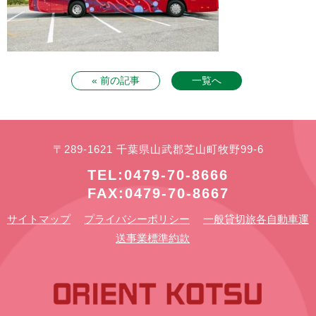
« 前の記事
一覧へ
〒289-1621 千葉県山武郡芝山町牧野99-6
TEL:0479-70-8666
FAX:0479-70-8667
サイトマップ
プライバシーポリシー
一般貸切旅各自動車運
送事業標準約款