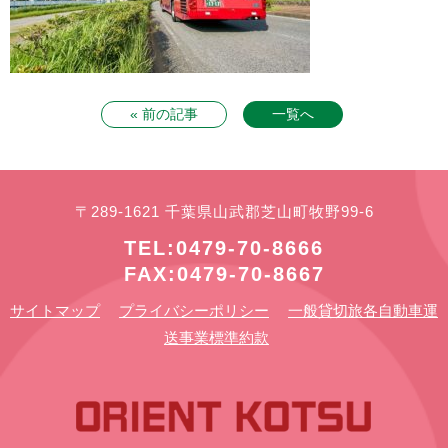
« 前の記事
一覧へ
〒289-1621 千葉県山武郡芝山町牧野99-6
TEL:0479-70-8666
FAX:0479-70-8667
サイトマップ
プライバシーポリシー
一般貸切旅各自動車運
送事業標準約款