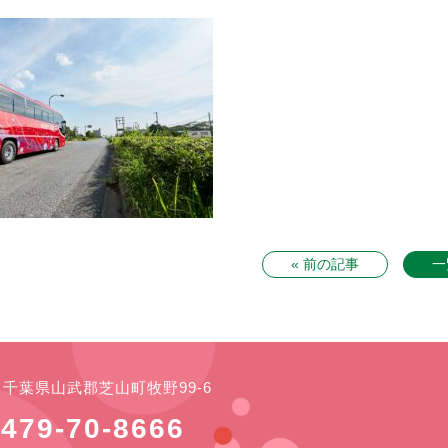
« 前の記事
一
21 千葉県山武郡芝山町牧野99-6
479-70-8666