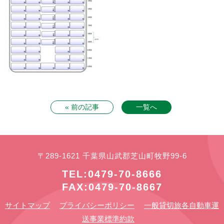
« 前の記事
一覧へ
〒289-1621 千葉県山武郡芝山町牧野99-6
TEL:0479-70-8666
FAX:0479-70-8667
サイトマップ
プライバシーポリシー
一般貸切旅各自動車運
送事業標準約款