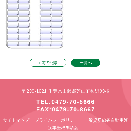
« 前の記事
一覧へ
〒289-1621 千葉県山武郡芝山町牧野99-6
TEL:0479-70-8666
FAX:0479-70-8667
サイトマップ
プライバシーポリシー
一般貸切旅各自動車運
送事業標準約款