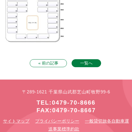
« 前の記事
一覧へ
〒289-1621 千葉県山武郡芝山町牧野99-6
TEL:0479-70-8666
FAX:0479-70-8667
サイトマップ
プライバシーポリシー
一般貸切旅各自動車運
送事業標準約款